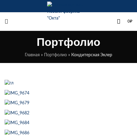
+7(342)258-00-00
0
₽
Портфолио
Главная
»
Портфолио
»
Кондитерская Эклер