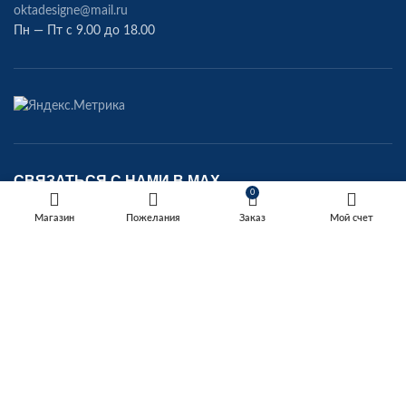
oktadesigne@mail.ru
Пн — Пт с 9.00 до 18.00
СВЯЗАТЬСЯ С НАМИ В МАХ
0
https://max.ru/u/f9LHodD0cOIDXrp8KMiXsTp4-
Магазин
Пожелания
Заказ
Мой счет
fF8p7O9Tvh6q7tHQOb5D6Pc6UBjQkTz9pA
OKTA
2022
Фабрика мебели
.
Сделано с любовью RedRocket.website