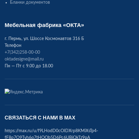
Бланки документов
Мебельная фабрика «ОКТА»
г. Пермь, ул. Шоссе Космонавтов 316 Б
Телефон
+7(342)258-00-00
oktadesigne@mail.ru
Пн — Пт с 9.00 до 18.00
СВЯЗАТЬСЯ С НАМИ В МАХ
https://max.ru/u/f9LHodD0cOIDXrp8KMiXsTp4-
fF8p7O9Tvh6q7tHQOb5D6Pc6UBjQkTz9pA