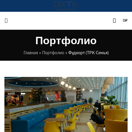
+7(342)258-00-00
0
₽
Портфолио
Главная
»
Портфолио
»
Фудкорт (ТРК Семья)