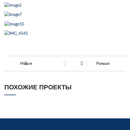
Новые
Раньше
ПОХОЖИЕ ПРОЕКТЫ
КАФЕ ZAFARAN, Г. ПЕРМЬ
МЕБЕЛЬ ДЛЯ КАФЕ