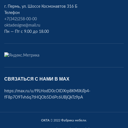
г. Пермь, ул. Шоссе Космонавтов 316 Б
Телефон
+7(342)258-00-00
oktadesigne@mail.ru
Пн — Пт с 9.00 до 18.00
СВЯЗАТЬСЯ С НАМИ В МАХ
https://max.ru/u/f9LHodD0cOIDXrp8KMiXsTp4-
fF8p7O9Tvh6q7tHQOb5D6Pc6UBjQkTz9pA
OKTA
2022
Фабрика мебели
.