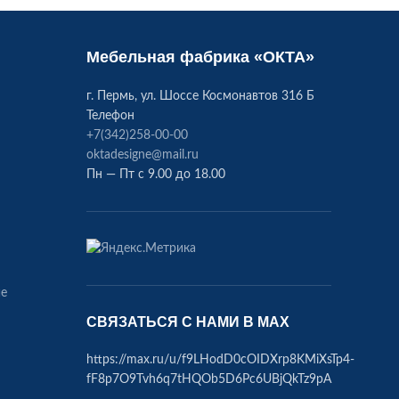
Мебельная фабрика «ОКТА»
г. Пермь, ул. Шоссе Космонавтов 316 Б
Телефон
+7(342)258-00-00
oktadesigne@mail.ru
Пн — Пт с 9.00 до 18.00
ие
СВЯЗАТЬСЯ С НАМИ В МАХ
https://max.ru/u/f9LHodD0cOIDXrp8KMiXsTp4-
fF8p7O9Tvh6q7tHQOb5D6Pc6UBjQkTz9pA