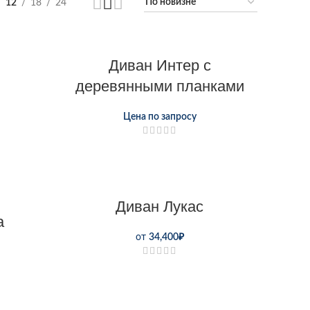
12
18
24
Диван Интер с
деревянными планками
Цена по запросу
Диван Лукас
а
от
34,400
₽