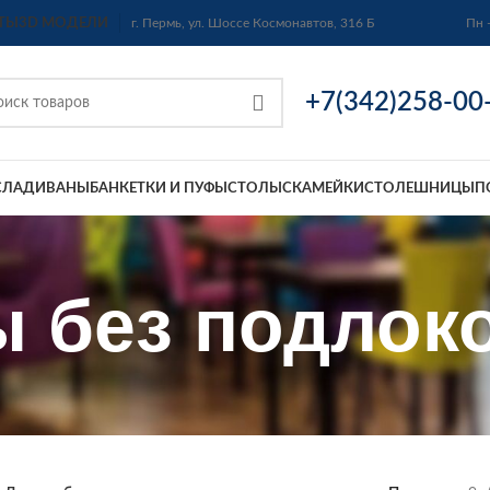
ТЫ
3D МОДЕЛИ
г. Пермь, ул. Шоссе Космонавтов, 316 Б
Пн 
+7(342)258-00
СЛА
ДИВАНЫ
БАНКЕТКИ И ПУФЫ
СТОЛЫ
СКАМЕЙКИ
СТОЛЕШНИЦЫ
П
 без подлок