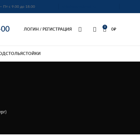
— Пт с 9.00 до 18.00
oktadesigne@mail.ru
-00
0
ЛОГИН / РЕГИСТРАЦИЯ
0
₽
ОДСТОЛЬЯ
СТОЙКИ
рг)