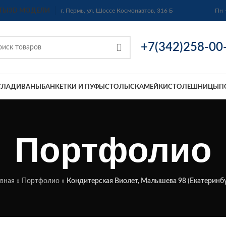
ТЫ
3D МОДЕЛИ
г. Пермь, ул. Шоссе Космонавтов, 316 Б
Пн 
+7(342)258-00
СЛА
ДИВАНЫ
БАНКЕТКИ И ПУФЫ
СТОЛЫ
СКАМЕЙКИ
СТОЛЕШНИЦЫ
П
Портфолио
авная
»
Портфолио
»
Кондитерская Виолет, Малышева 98 (Екатеринбу