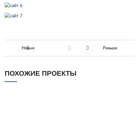
Новые
Раньше
ПОХОЖИЕ ПРОЕКТЫ
КАФЕ ZAFARAN, Г. ПЕРМЬ
МЕБЕЛЬ ДЛЯ КАФЕ