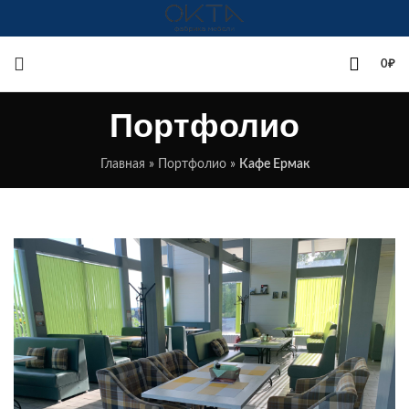
+7(342)258-00-00
0
₽
Портфолио
Главная
»
Портфолио
»
Кафе Ермак