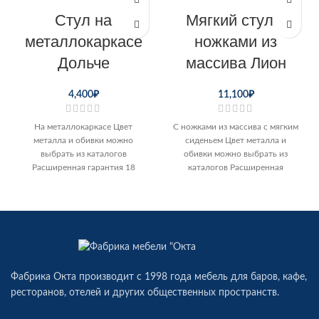
Стул на
Мягкий стул с
металлокаркасе
ножками из
Дольче
массива Лион
4,400
₽
11,100
₽
На металлокаркасе Цвет
С ножками из массива с мягким
металла и обивки можно
сиденьем Цвет металла и
выбрать из каталогов
обивки можно выбрать из
Расширенная гарантия 18
каталогов Расширенная
месяцев Возможна доставка по
гарантия 18 месяцев Возможна
Перми и отправка
Фабрика Окта производит c 1998 года мебель для баров, кафе,
ресторанов, отелей и других общественных пространств.