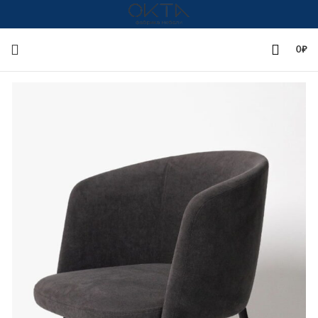
+7(342)258-00-00
0
₽