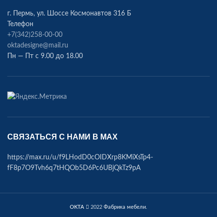
г. Пермь, ул. Шоссе Космонавтов 316 Б
Телефон
+7(342)258-00-00
oktadesigne@mail.ru
Пн — Пт с 9.00 до 18.00
СВЯЗАТЬСЯ С НАМИ В МАХ
https://max.ru/u/f9LHodD0cOIDXrp8KMiXsTp4-
fF8p7O9Tvh6q7tHQOb5D6Pc6UBjQkTz9pA
OKTA
2022
Фабрика мебели
.