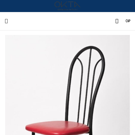
+7(342)258-00-00
0
₽