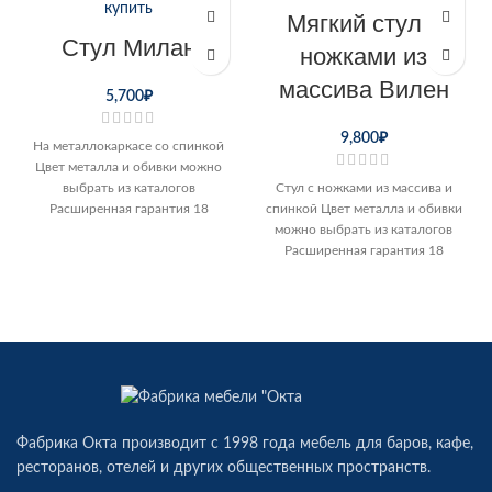
Мягкий стул с
Cтул Милан
ножками из
массива Вилен
5,700
₽
9,800
₽
На металлокаркасе со спинкой
Цвет металла и обивки можно
выбрать из каталогов
Стул с ножками из массива и
Расширенная гарантия 18
спинкой Цвет металла и обивки
месяцев Возможна доставка по
можно выбрать из каталогов
Перми
Расширенная гарантия 18
месяцев Возможна
Фабрика Окта производит c 1998 года мебель для баров, кафе,
ресторанов, отелей и других общественных пространств.