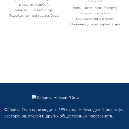
впишется в любой
Диван Интер люкс без труда
современный интерьер.
впишется в любой
Подойдет для ресторана, бара,
современный интерьер.
кофейни, зоны отдыха и т. д.
Подойдет для ресторана, бара,
Хотите
кофейни, зоны отдыха и т. д.
Фабрика Окта производит c 1998 года мебель для баров, кафе,
ресторанов, отелей и других общественных пространств.