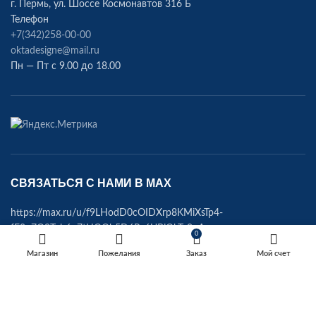
г. Пермь, ул. Шоссе Космонавтов 316 Б
Телефон
+7(342)258-00-00
oktadesigne@mail.ru
Пн — Пт с 9.00 до 18.00
СВЯЗАТЬСЯ С НАМИ В МАХ
https://max.ru/u/f9LHodD0cOIDXrp8KMiXsTp4-
fF8p7O9Tvh6q7tHQOb5D6Pc6UBjQkTz9pA
0
Магазин
Пожелания
Заказ
Мой счет
OKTA
2022
Фабрика мебели
.
Сделано с любовью RedRocket.website