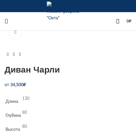
+7(342)258-00-00
0
₽
Увеличить
Диван Чарли
от
34,500
₽
130
Длина
80
Глубина
80
Высота