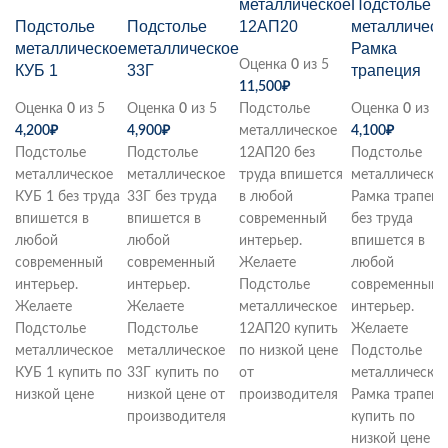
металлическое
Подстолье
Подстолье
Подстолье
12АП20
металлическ
металлическое
металлическое
Рамка
Оценка
0
из 5
КУБ 1
33Г
трапеция
11,500
₽
Оценка
0
из 5
Оценка
0
из 5
Подстолье
Оценка
0
из 5
4,200
₽
4,900
₽
металлическое
4,100
₽
Подстолье
Подстолье
12АП20 без
Подстолье
металлическое
металлическое
труда впишется
металлическо
КУБ 1 без труда
33Г без труда
в любой
Рамка трапеци
впишется в
впишется в
современный
без труда
любой
любой
интерьер.
впишется в
современный
современный
Желаете
любой
интерьер.
интерьер.
Подстолье
современный
Желаете
Желаете
металлическое
интерьер.
Подстолье
Подстолье
12АП20 купить
Желаете
металлическое
металлическое
по низкой цене
Подстолье
КУБ 1 купить по
33Г купить по
от
металлическо
низкой цене
низкой цене от
производителя
Рамка трапеци
производителя
купить по
низкой цене