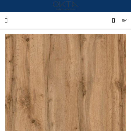
+7(342)258-00-00
0
₽