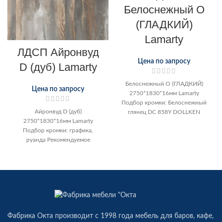
Белоснежный О
(ГЛАДКИЙ)
Lamarty
ЛДСП Айронвуд
Цена по запросу
D (дуб) Lamarty
Белоснежный О (ГЛАДКИЙ)
Цена по запросу
2750*1830*16мм Lamarty
Подбор кромки: Белоснежный
Айронвуд D (дуб)
глянец DC 858Y DOLLKEN
2750*1830*16мм Lamarty
Подбор кромки: графика,
руанда Рекомендуемое
сочетание декоров: Маренго
Графит Муссон Тэффи
Фабрика Окта производит c 1998 года мебель для баров, кафе,