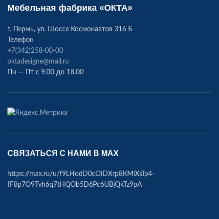
Мебельная фабрика «ОКТА»
г. Пермь, ул. Шоссе Космонавтов 316 Б
Телефон
+7(342)258-00-00
oktadesigne@mail.ru
Пн — Пт с 9.00 до 18.00
СВЯЗАТЬСЯ С НАМИ В МАХ
https://max.ru/u/f9LHodD0cOIDXrp8KMiXsTp4-
fF8p7O9Tvh6q7tHQOb5D6Pc6UBjQkTz9pA