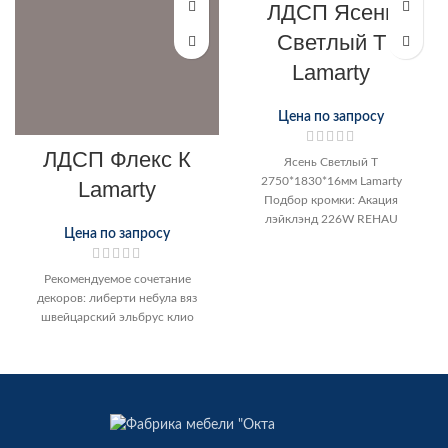
ЛДСП Ясень
Светлый Т
Lamarty
Цена по запросу
ЛДСП Флекс К
Ясень Светлый Т
2750*1830*16мм Lamarty
Lamarty
Подбор кромки: Акация
лэйклэнд 226W REHAU
Цена по запросу
Рекомендуемое сочетание
декоров: либерти небула вяз
швейцарский эльбрус клио