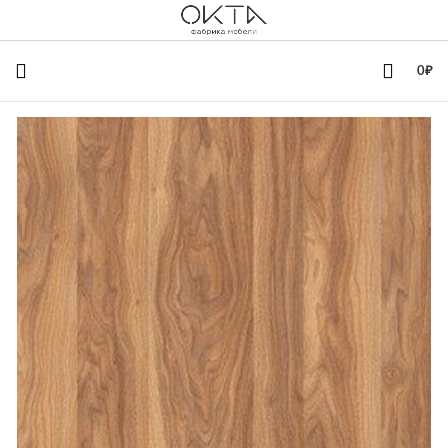
+7(342)258-00-00
0
₽