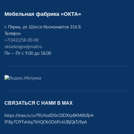
Мебельная фабрика «ОКТА»
г. Пермь, ул. Шоссе Космонавтов 316 Б
Телефон
+7(342)258-00-00
oktadesigne@mail.ru
Пн — Пт с 9.00 до 18.00
СВЯЗАТЬСЯ С НАМИ В МАХ
https://max.ru/u/f9LHodD0cOIDXrp8KMiXsTp4-
fF8p7O9Tvh6q7tHQOb5D6Pc6UBjQkTz9pA