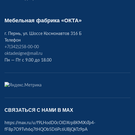
Мебельная фабрика «ОКТА»
г. Пермь, ул. Шоссе Космонавтов 316 Б
Телефон
+7(342)258-00-00
oktadesigne@mail.ru
Пн — Пт с 9.00 до 18.00
СВЯЗАТЬСЯ С НАМИ В МАХ
https://max.ru/u/f9LHodD0cOIDXrp8KMiXsTp4-
fF8p7O9Tvh6q7tHQOb5D6Pc6UBjQkTz9pA