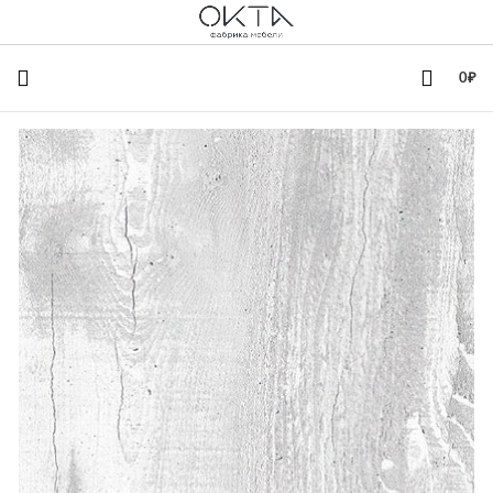
+7(342)258-00-00
0
₽