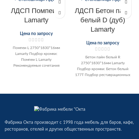
ЛДСП Помпеи L
ЛДСП Бетон пайн
Lamarty
белый D (дуб)
Lamarty
Цена по запросу
Цена по запросу
Помпеи L 2750*1830*16мм
Lamarty Подбор кромки:
Бетон пайн белый R
Помпеи L Lamarty
2750*1830*16мм Lamarty
Рекомендуемые сочетания
Подбор кромки: Бетон белый
декоров ЛДСП Помпеи: Скала
177Т Подбор реставрационных
Вулканический серый Серый
материалов: Воск мебельный
камень Серый
Серый U2106 Карандаш
мебельный
Фабрика Окта производит c 1998 года мебель для баров, кафе,
ресторанов, отелей и других общественных пространств.