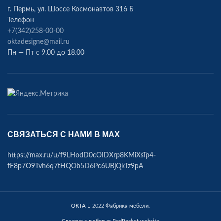
г. Пермь, ул. Шоссе Космонавтов 316 Б
Телефон
+7(342)258-00-00
oktadesigne@mail.ru
Пн — Пт с 9.00 до 18.00
СВЯЗАТЬСЯ С НАМИ В МАХ
https://max.ru/u/f9LHodD0cOIDXrp8KMiXsTp4-
fF8p7O9Tvh6q7tHQOb5D6Pc6UBjQkTz9pA
OKTA
2022
Фабрика мебели
.