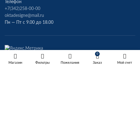
Телефон
+7(342)258-00-00
oktadesigne@mail.ru
Пн — Пт с 9.00 до 18.00
0
Магазин
Фильтры
Пожелания
Заказ
Мой счет
СВЯЗАТЬСЯ С НАМИ В МАХ
https://max.ru/u/f9LHodD0cOIDXrp8KMiXsTp4-
fF8p7O9Tvh6q7tHQOb5D6Pc6UBjQkTz9pA
OKTA
2022
Фабрика мебели
.
Сделано с любовью RedRocket.website