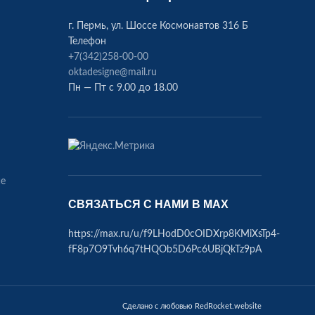
г. Пермь, ул. Шоссе Космонавтов 316 Б
Телефон
+7(342)258-00-00
oktadesigne@mail.ru
Пн — Пт с 9.00 до 18.00
ие
СВЯЗАТЬСЯ С НАМИ В МАХ
https://max.ru/u/f9LHodD0cOIDXrp8KMiXsTp4-
fF8p7O9Tvh6q7tHQOb5D6Pc6UBjQkTz9pA
Сделано с любовью RedRocket.website