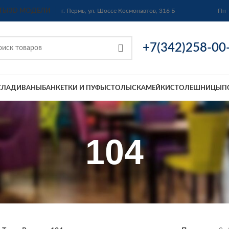
ТЫ
3D МОДЕЛИ
г. Пермь, ул. Шоссе Космонавтов, 316 Б
Пн 
+7(342)258-00
СЛА
ДИВАНЫ
БАНКЕТКИ И ПУФЫ
СТОЛЫ
СКАМЕЙКИ
СТОЛЕШНИЦЫ
П
104