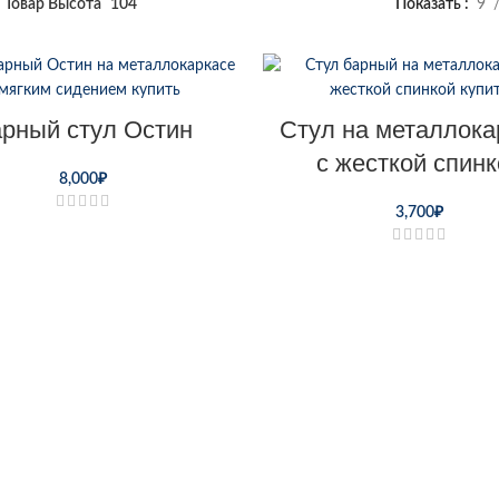
Товар Высота
104
Показать
9
рный стул Остин
Стул на металлока
с жесткой спинк
8,000
₽
3,700
₽