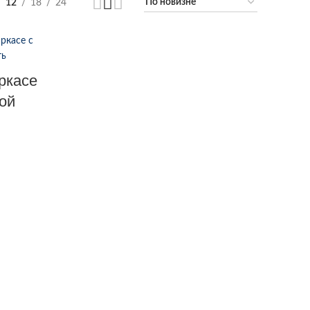
12
18
24
ркасе
ой