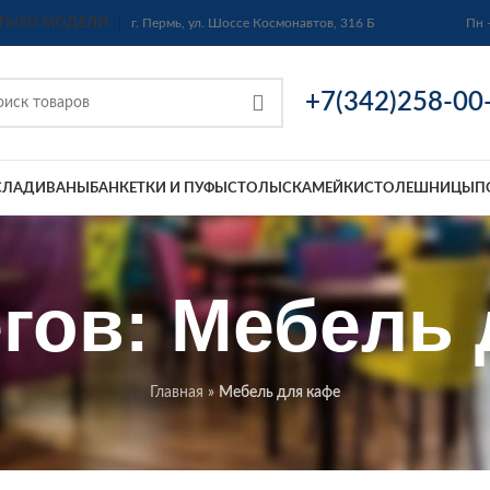
ТЫ
3D МОДЕЛИ
г. Пермь, ул. Шоссе Космонавтов, 316 Б
Пн 
+7(342)258-00
СЛА
ДИВАНЫ
БАНКЕТКИ И ПУФЫ
СТОЛЫ
СКАМЕЙКИ
СТОЛЕШНИЦЫ
П
гов: Мебель
Главная
»
Мебель для кафе