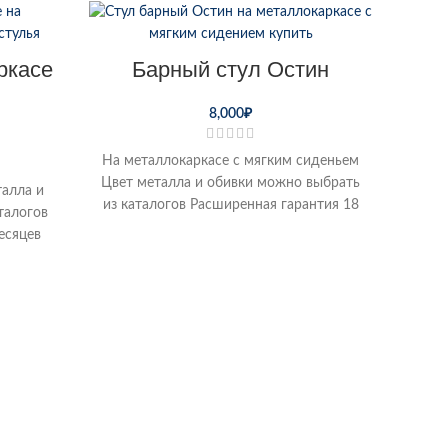
ркасе
Барный стул Остин
8,000
₽
На металлокаркасе с мягким сиденьем
Цвет металла и обивки можно выбрать
талла и
из каталогов Расширенная гарантия 18
талогов
месяцев Возможна доставка по
есяцев
рми и
Сту