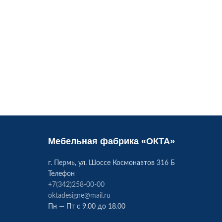
На м
мета
ката
месяц
Мебельная фабрика «ОКТА»
г. Пермь, ул. Шоссе Космонавтов 316 Б
Телефон
+7(342)258-00-00
oktadesigne@mail.ru
Пн — Пт с 9.00 до 18.00