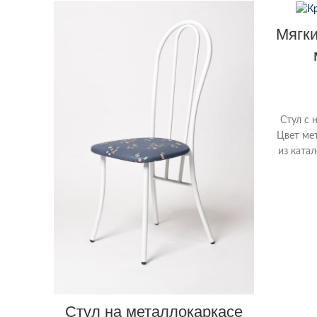
Мягки
Стул с 
Цвет ме
из ката
Стул на металлокаркасе