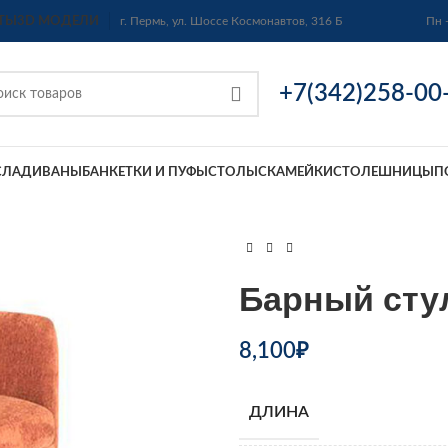
ТЫ
3D МОДЕЛИ
г. Пермь, ул. Шоссе Космонавтов, 316 Б
Пн 
+7(342)258-00
СЛА
ДИВАНЫ
БАНКЕТКИ И ПУФЫ
СТОЛЫ
СКАМЕЙКИ
СТОЛЕШНИЦЫ
П
Барный сту
8,100
₽
ДЛИНА