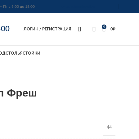
— Пт с 9.00 до 18.00
oktadesigne@mail.ru
-00
0
ЛОГИН / РЕГИСТРАЦИЯ
0
₽
ОДСТОЛЬЯ
СТОЙКИ
л Фреш
44