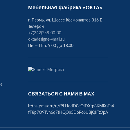
Мебельная фабрика «ОКТА»
г. Пермь, ул. Шоссе Космонавтов 316 Б
Телефон
+7(342)258-00-00
oktadesigne@mail.ru
Пн — Пт с 9.00 до 18.00
ие
СВЯЗАТЬСЯ С НАМИ В МАХ
https://max.ru/u/f9LHodD0cOIDXrp8KMiXsTp4-
fF8p7O9Tvh6q7tHQOb5D6Pc6UBjQkTz9pA