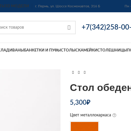
ТЫ
3D МОДЕЛИ
г. Пермь, ул. Шоссе Космонавтов, 316 Б
Пн 
+7(342)258-00
СЛА
ДИВАНЫ
БАНКЕТКИ И ПУФЫ
СТОЛЫ
СКАМЕЙКИ
СТОЛЕШНИЦЫ
П
Стол обеде
5,300
₽
Цвет металлокаркаса