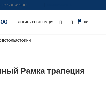
— Пт с 9.00 до 18.00
oktadesigne@mail.ru
-00
0
ЛОГИН / РЕГИСТРАЦИЯ
0
₽
ОДСТОЛЬЯ
СТОЙКИ
нный Рамка трапеция