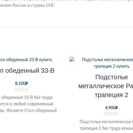
егион России и страны СНГ.
л обеденный 33-В
Подстолье
8,100
₽
металлическое Р
трапеция 2
 обеденный 33-В без труда
ется в любой современный
4,900
₽
ер. Желаете Стол обеденный
В купить по низкой цене от
Подстолье металлическое 
производителя
трапеция 2 без труда впиш