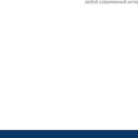
любой современный интер
Желаете Подстолье металли
Рамка трапеция 2 купить