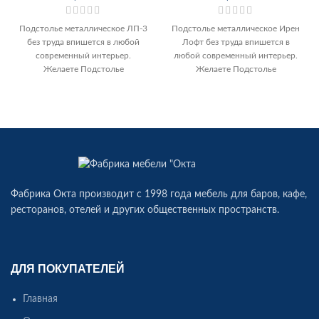
Подстолье металлическое ЛП-3
Подстолье металлическое Ирен
без труда впишется в любой
Лофт без труда впишется в
современный интерьер.
любой современный интерьер.
Желаете Подстолье
Желаете Подстолье
металлическое ЛП-3 купить по
металлическое Ирен Лофт
низкой цене от производителя
купить по низкой цене
Фабрика Окта производит c 1998 года мебель для баров, кафе,
ресторанов, отелей и других общественных пространств.
ДЛЯ ПОКУПАТЕЛЕЙ
Главная