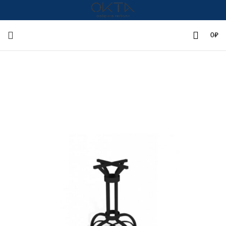
+7(342)258-00-00
0
₽