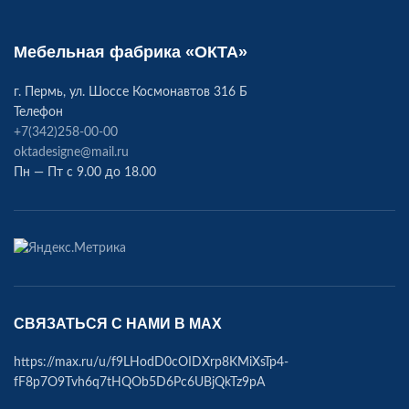
Мебельная фабрика «ОКТА»
г. Пермь, ул. Шоссе Космонавтов 316 Б
Телефон
+7(342)258-00-00
oktadesigne@mail.ru
Пн — Пт с 9.00 до 18.00
СВЯЗАТЬСЯ С НАМИ В МАХ
https://max.ru/u/f9LHodD0cOIDXrp8KMiXsTp4-
fF8p7O9Tvh6q7tHQOb5D6Pc6UBjQkTz9pA