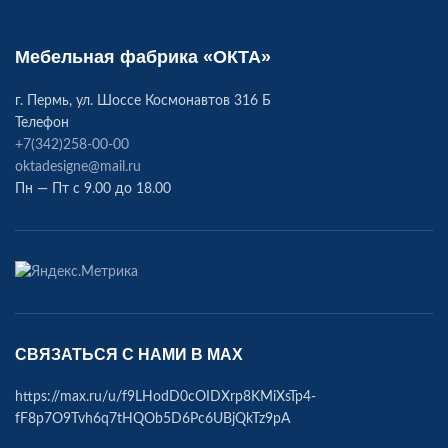
Мебельная фабрика «ОКТА»
г. Пермь, ул. Шоссе Космонавтов 316 Б
Телефон
+7(342)258-00-00
oktadesigne@mail.ru
Пн — Пт с 9.00 до 18.00
СВЯЗАТЬСЯ С НАМИ В МАХ
https://max.ru/u/f9LHodD0cOIDXrp8KMiXsTp4-
fF8p7O9Tvh6q7tHQOb5D6Pc6UBjQkTz9pA