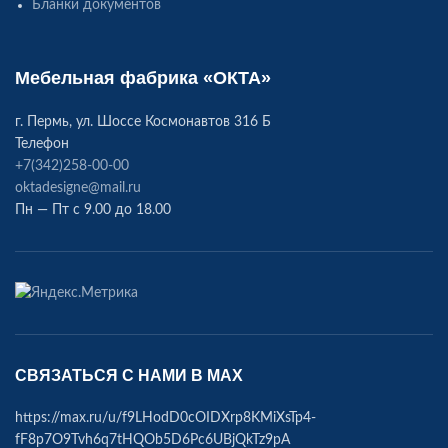
Бланки документов
Мебельная фабрика «ОКТА»
г. Пермь, ул. Шоссе Космонавтов 316 Б
Телефон
+7(342)258-00-00
oktadesigne@mail.ru
Пн — Пт с 9.00 до 18.00
СВЯЗАТЬСЯ С НАМИ В МАХ
https://max.ru/u/f9LHodD0cOIDXrp8KMiXsTp4-
fF8p7O9Tvh6q7tHQOb5D6Pc6UBjQkTz9pA