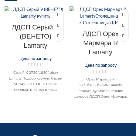
ЛДСП Серый V
ЛДСП Орех
(ВЕНЕТО)
Мармара R
Lamarty
Lamarty
Цена по запросу
Цена по запросу
Серый К 2750*1830*16мм
Lamarty Подбор кромки: Серый
Орех Мармара R
SF 1493 DOLLKEN Серый
2750*1830*26мм Lamarty
светлыйTR 67364 REHAU
Рекомендуемое сочетание
Подбор кромки: Розовый
декоров ЛДСП Орех Мармара:
жемчуг DC 193
Бордо Муссон Аметист Чили
Лимонный