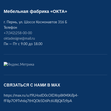
Мебельная фабрика «ОКТА»
г. Пермь, ул. Шоссе Космонавтов 316 Б
Телефон
+7(342)258-00-00
oktadesigne@mail.ru
Пн — Пт с 9.00 до 18.00
СВЯЗАТЬСЯ С НАМИ В МАХ
https://max.ru/u/f9LHodD0cOIDXrp8KMiXsTp4-
fF8p7O9Tvh6q7tHQOb5D6Pc6UBjQkTz9pA