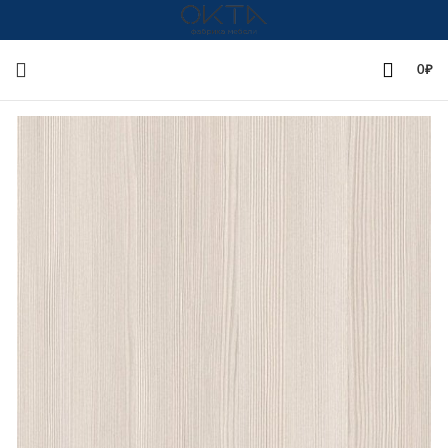
+7(342)258-00-00
0
₽