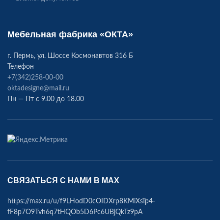
Мебельная фабрика «ОКТА»
г. Пермь, ул. Шоссе Космонавтов 316 Б
Телефон
+7(342)258-00-00
oktadesigne@mail.ru
Пн — Пт с 9.00 до 18.00
СВЯЗАТЬСЯ С НАМИ В МАХ
https://max.ru/u/f9LHodD0cOIDXrp8KMiXsTp4-
fF8p7O9Tvh6q7tHQOb5D6Pc6UBjQkTz9pA