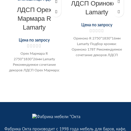
ЛДСП Ориноко R
ЛДСП Орех
Lamarty
Мармара R
Цена по запросу
Lamarty
Ориноко R 2750*1830*16мм
Цена по запросу
Lamarty Подбор кромки:
Ориноко 178Т Рекомендуемое
Орех Мармара R
сочетание декоров ЛДСП
2750*1830*26мм Lamarty
Ориноко: Арабика Муссон
Рекомендуемое сочетание
Серый камень Серенити
декоров ЛДСП Орех Мармара:
Розовый кварц
Бордо Муссон Аметист Чили
Лимонный
Фабрика Окта производит c 1998 года мебель для баров, кафе,