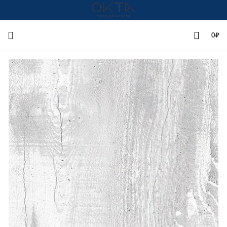
+7(342)258-00-00
0
₽