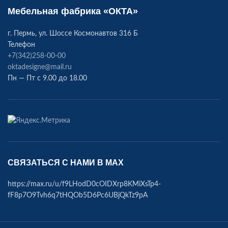
Мебельная фабрика «ОКТА»
г. Пермь, ул. Шоссе Космонавтов 316 Б
Телефон
+7(342)258-00-00
oktadesigne@mail.ru
Пн — Пт с 9.00 до 18.00
СВЯЗАТЬСЯ С НАМИ В МАХ
https://max.ru/u/f9LHodD0cOIDXrp8KMiXsTp4-
fF8p7O9Tvh6q7tHQOb5D6Pc6UBjQkTz9pA