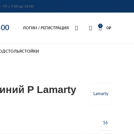
— Пт с 9.00 до 18.00
oktadesigne@mail.ru
-00
0
ЛОГИН / РЕГИСТРАЦИЯ
0
₽
ОДСТОЛЬЯ
СТОЙКИ
ний Р Lamarty
Lamarty
16