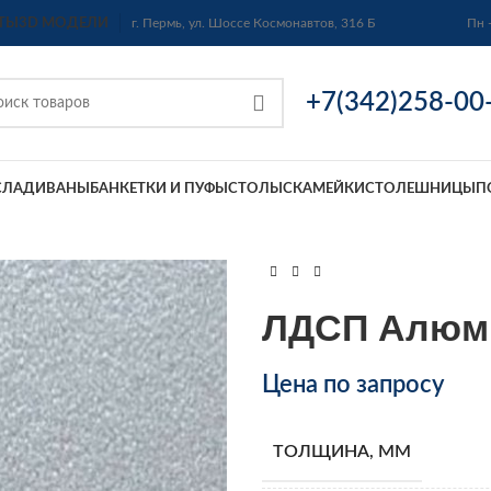
ТЫ
3D МОДЕЛИ
г. Пермь, ул. Шоссе Космонавтов, 316 Б
Пн 
+7(342)258-00
СЛА
ДИВАНЫ
БАНКЕТКИ И ПУФЫ
СТОЛЫ
СКАМЕЙКИ
СТОЛЕШНИЦЫ
П
ЛДСП Алюми
Цена по запросу
ТОЛЩИНА, ММ