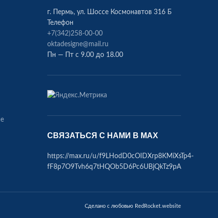
г. Пермь, ул. Шоссе Космонавтов 316 Б
Телефон
+7(342)258-00-00
oktadesigne@mail.ru
Пн — Пт с 9.00 до 18.00
ие
СВЯЗАТЬСЯ С НАМИ В МАХ
https://max.ru/u/f9LHodD0cOIDXrp8KMiXsTp4-
fF8p7O9Tvh6q7tHQOb5D6Pc6UBjQkTz9pA
Сделано с любовью RedRocket.website