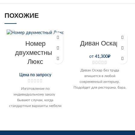
ПОХОЖИЕ
Диван Оскар
Номер
двухместный
от
41,300
₽
Люкс
Диван Оскар без труда
Цена по запросу
впишется в любой
современный интерьер.
Подойдет для ресторана, бара,
Изготовление по
кофейни, зоны отдыха и т. д.
индивидуальному заказу
Хотите
Бывают случаи, когда
стандартные варианты мебели
не подходят – не устраивают
размеры, цветовая гамма или