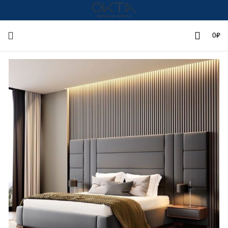
+7(342)258-00-00
0
₽