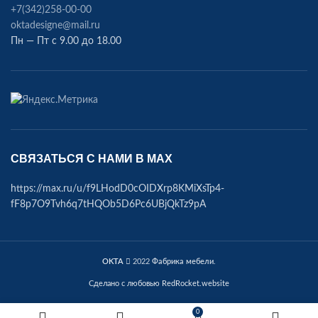
+7(342)258-00-00
oktadesigne@mail.ru
Пн — Пт с 9.00 до 18.00
СВЯЗАТЬСЯ С НАМИ В МАХ
https://max.ru/u/f9LHodD0cOIDXrp8KMiXsTp4-
fF8p7O9Tvh6q7tHQOb5D6Pc6UBjQkTz9pA
OKTA
2022
Фабрика мебели
.
Сделано с любовью RedRocket.website
0