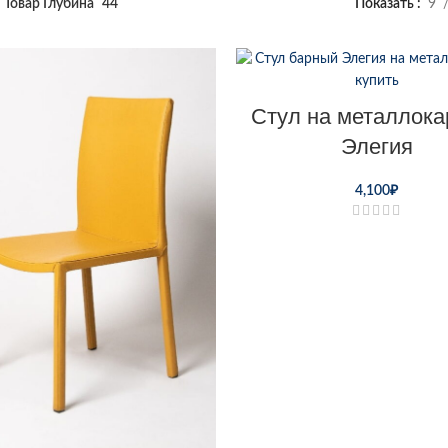
Товар Глубина
44
Показать
9
Стул на металлока
Элегия
4,100
₽