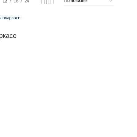
12
18
24
ркасе