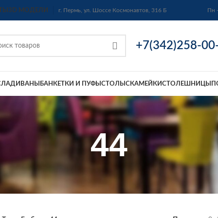
ТЫ
3D МОДЕЛИ
г. Пермь, ул. Шоссе Космонавтов, 316 Б
Пн 
+7(342)258-00
СЛА
ДИВАНЫ
БАНКЕТКИ И ПУФЫ
СТОЛЫ
СКАМЕЙКИ
СТОЛЕШНИЦЫ
П
44