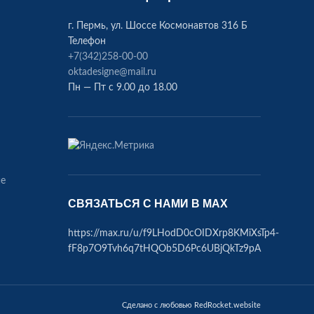
г. Пермь, ул. Шоссе Космонавтов 316 Б
Телефон
+7(342)258-00-00
oktadesigne@mail.ru
Пн — Пт с 9.00 до 18.00
ие
СВЯЗАТЬСЯ С НАМИ В МАХ
https://max.ru/u/f9LHodD0cOIDXrp8KMiXsTp4-
fF8p7O9Tvh6q7tHQOb5D6Pc6UBjQkTz9pA
Сделано с любовью RedRocket.website